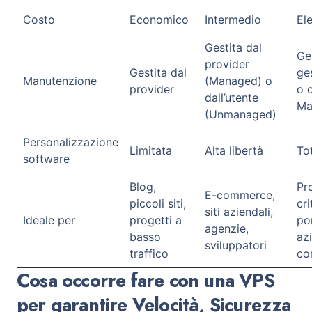
Costo
Economico
Intermedio
El
Gestita dal
Ge
provider
Gestita dal
ges
Manutenzione
(Managed) o
provider
o 
dall’utente
Ma
(Unmanaged)
Personalizzazione
Limitata
Alta libertà
Tot
software
Blog,
Pr
E-commerce,
piccoli siti,
cri
siti aziendali,
Ideale per
progetti a
por
agenzie,
basso
az
sviluppatori
traffico
co
Cosa occorre fare con una VPS
per garantire Velocità, Sicurezza