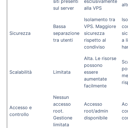
siti presenti
esclusivamente
alt
sul server
alla VPS
Isolamento tra
Is
Bassa
VPS. Maggiore
co
Sicurezza
separazione
sicurezza
si
tra utenti
rispetto al
a l
condiviso
ha
Alta. Le risorse
Sca
possono
po
Scalabilità
Limitata
essere
me
aumentate
ri
facilmente
Nessun
accesso
Accesso
Ac
Accesso e
root.
root/admin
co
controllo
Gestione
disponibile
con
limitata