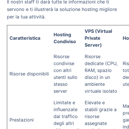
Il nostri staff ti darà tutte le informazioni che ti
servono e ti illustrerà la soluzione hosting migliore
per la tua attività.
VPS (Virtual
Hosting
Caratteristica
Private
Ho
Condiviso
Server)
Risorse
Risorse
condivise
dedicate (CPU,
Ri
con altri
RAM, spazio
to
Risorse disponibili
utenti sullo
disco) in un
de
stesso
ambiente
ut
server
virtuale isolato
Limitate e
Elevate e
Ma
influenzate
stabili grazie a
pr
dal traffico
risorse
Prestazioni
gar
degli altri
assegnate
in