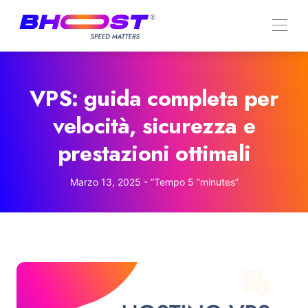
VPS: guida completa per
velocità, sicurezza e
prestazioni ottimali
Marzo 13, 2025 -
”Tempo
5
”minutes”