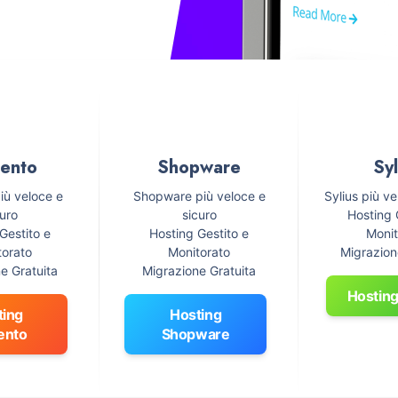
ento
Shopware
Syl
iù veloce e
Shopware più veloce e
Sylius più ve
curo
sicuro
Hosting 
Gestito e
Hosting Gestito e
Monit
torato
Monitorato
Migrazion
e Gratuita
Migrazione Gratuita
Hosting
ting
Hosting
ento
Shopware