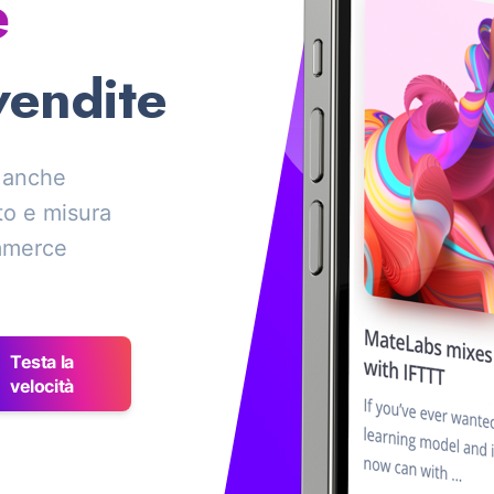
e
vendite
 anche
to e misura
ommerce
Testa la
velocità