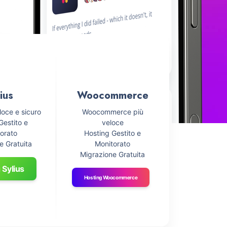
ius
Woocommerce
loce e sicuro
Woocommerce più
Gestito e
veloce
orato
Hosting Gestito e
e Gratuita
Monitorato
Migrazione Gratuita
 Sylius
Hosting Woocommerce