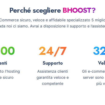
Perché scegliere
BHOOST?
ommerce sicuro, veloce e affidabile specializzato 5 migli
a noi ci siamo. Avrai a disposizione il supporto e l’assisten
500
24
/7
3
enti
Supporto
Vel
to l'hosting
Assistenza clienti
Gli e-commer
e sicuro
garantita veloce e
server sono
competente
più v