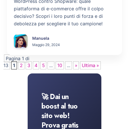
WordPress contro Shopware: quale
piattaforma di e-commerce offre il colpo
decisivo? Scopri i loro punti di forza e di
debolezza per scegliere il tuo campione!
Manuela
Maggio 29, 2024
Pagina 1 di
13
1
2
3
4
5
...
10
...
»
Ultima »
🚀 Dai un
boost al tuo
sito web!
Prova gratis