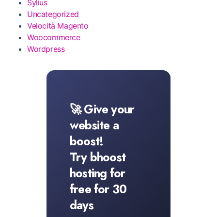
Sylius
Uncategorized
Velocità Magento
Woocommerce
Wordpress
🚀 Give your
website a
boost!
Try bhoost
hosting for
free for 30
days