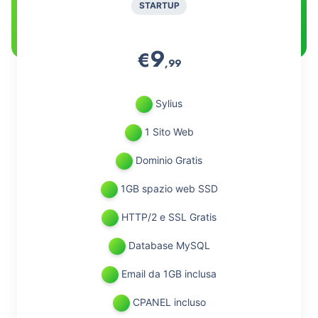
STARTUP
9
€
,99
Sylius
1 Sito Web
Dominio Gratis
1GB spazio web SSD
HTTP/2 e SSL Gratis
Database MySQL
Email da 1GB inclusa
CPANEL incluso