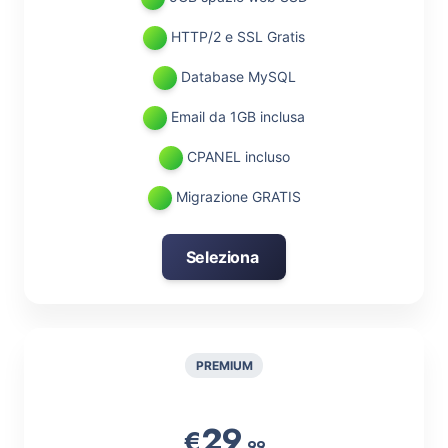
HTTP/2 e SSL Gratis
Database MySQL
Email da 1GB inclusa
CPANEL incluso
Migrazione GRATIS
Seleziona
PREMIUM
29
€
,99