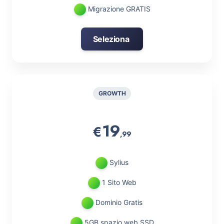
Migrazione GRATIS
Seleziona
GROWTH
19
€
,99
Sylius
1 Sito Web
Dominio Gratis
5GB spazio web SSD