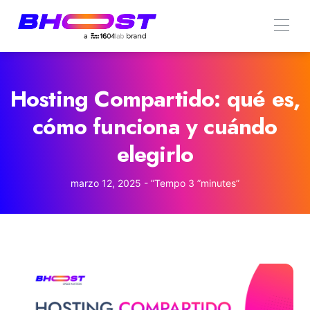
Hosting Compartido: qué es,
cómo funciona y cuándo
elegirlo
marzo 12, 2025 -
”Tempo
3
”minutes”