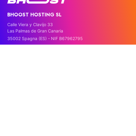
BHOOST HOSTING SL
Calle Viera y Clavijo 33
Las Palmas de Gran Canaria
35002 Spagna (ES) - NIF B67962795
Azienda
Chi Siamo
Lavora con noi
Partner Program
Affiliati
Contattaci
Centro Risorse
Follow Us
Blog
Facebook
Ebooks Gratuiti
Instagram
Test Velocità Gratuito
Linkedin